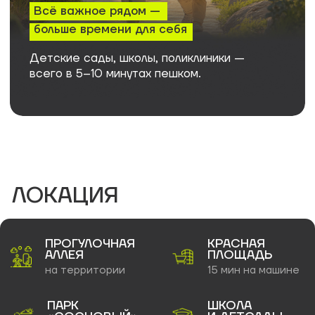
ВЫБЕРИТЕ КВАРТИРУ
Студии
1-к
2-к
3-к
Студии от 29 м2
Идеальное пространство для тех, кто ценит
свободу и стиль. Светлая жилая зона плавно
переходит в кухню, создавая ощущение
простора. Здесь легко организовать уютный
уголок для работы и отдыха. Функциональная