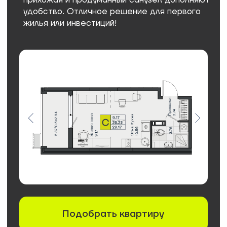
ЗАСТРОЙЩИК
ИНСИТИ ДЕВЕЛОПМЕНТ
Воплощаем проекты, которые впечатляют
>
25 000
семей
Обрели свой дом в наших объектах
2 000 000
м²
Общая площадь сданных объектов
1 700 000
м²
В стадии активной застройки