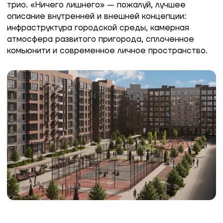
ИНФРАСТРУКТУРА
Всё важное рядом —
Территория без
больше времени для себя
— безопасность
комфорт
Детские сады, школы, поликлиники —
Во дворе МОНО кв