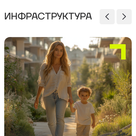
всего в 5–10 минутах пешком.
есть детские и с
отдыха и уютные 
ЛОКАЦИЯ
ПРОГУЛОЧНАЯ
КРАСНАЯ
АЛЛЕЯ
ПЛОЩАДЬ
на территории
15 мин на машине
ПАРК
ШКОЛА
«‎СОСНОВЫЙ»
И ДЕТСАДЫ
5 мин пешком
5 мин пешком
ДЕТСКАЯ
ПОЛИКЛИНИКА
ПОЛИКЛИНИКА
10 мин на машине
5 мин пешком
БАСКЕТ-ХОЛЛ
ВЕЛОДОРОЖКА
12 мин на машине
на территории