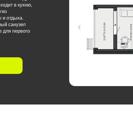
ходит в кухню,
гко
 и отдыха.
ный санузел
е для первого