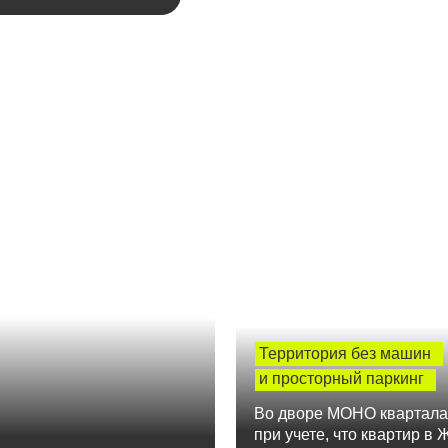
Территория без машин
и просторный паркинг
Во дворе МОНО квартала н
при учете, что квартир в 