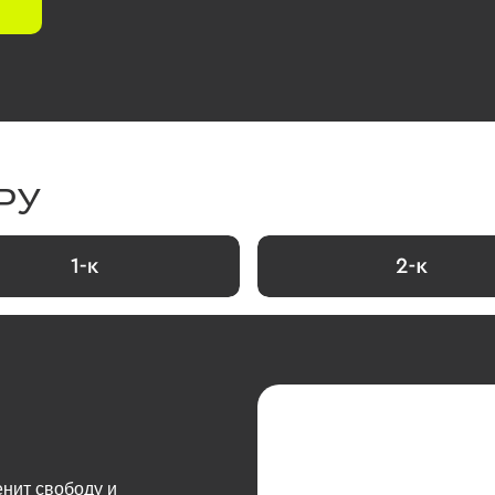
РУ
1-к
2-к
енит свободу и