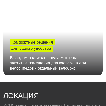
10 мин на машине
5 мин пешком
БАСКЕТ-ХОЛЛ
ВЕЛОДОРОЖКА
12 мин на машине
на территории
Подобрать квартиру
ВЫБЕРИТЕ КВАРТИРУ
Студии
1-к
2-к
3-к
Студии от 29 м2
Идеальное пространство для тех, кто ценит
свободу и стиль. Светлая жилая зона плавно
переходит в кухню, создавая ощущение
простора. Здесь легко организовать уютный
уголок для работы и отдыха. Функциональная
прихожая и продуманный санузел дополняют
удобство. Отличное решение для первого жилья