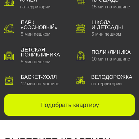
ИНСИТИ
девелопмент
Строим город, который любят
30 000
жителей
Обрели свой дом в наших объектах
> 2 845 000
м²
Общая площадь сданных объектов
> 2 880 000
м²
В стадии активной застройки
Подобрать квартиру