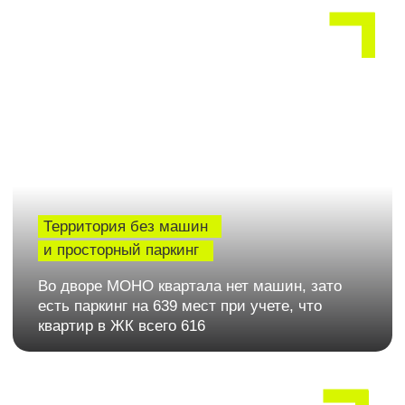
собственный сквер. Рядом - прогулочная аллея
и парк «Сосновый», удобные для ежедневных
прогулок и отдыха
Комфортные решения
для вашего удобства
В каждом подъезде предусмотрены
закрытые помещения для колясок, а для
велосипедов - отдельный велобокс.
ЛОКАЦИЯ
МОНО квартал расположен рядом с Ейским шоссе - одной