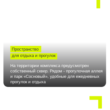
из ключевых транспортных артерий Краснодара. Благодаря
удобному выезду на магистраль отсюда легко добираться в
любой район города, а дорога до центра занимает в среднем
около 25 минут на автомобиле
ПРОГУЛОЧНАЯ
КРАСНАЯ
АЛЛЕЯ
ПЛОЩАДЬ
на территории
15 мин на машине
ПАРК
ШКОЛА
«‎СОСНОВЫЙ»
И ДЕТСАДЫ
5 мин пешком
5 мин пешком
ДЕТСКАЯ
ПОЛИКЛИНИКА
ПОЛИКЛИНИКА