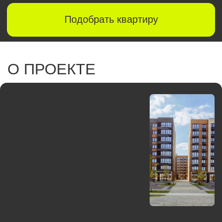
МОНО квартал в Краснодаре - стильный клубный
квартал для прогрессивной молодежи и молодых
семей. Высота домов - 8 этажей, архитектура
комплекса выполнена в европейском стиле. Дворы,
свободные от машин, оборудованы детской
и спортивной площадками, местами для отдыха
и велобоксом.
Подобрать квартиру